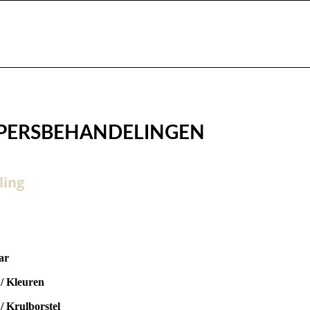
PPERSBEHANDELINGEN
ling
ar
 / Kleuren
/ Krulborstel