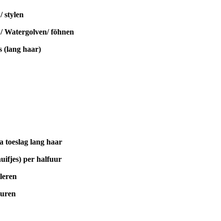
/ stylen
 / Watergolven/ föhnen
s (lang haar)
a toeslag lang haar
huifjes) per halfuur
leren
euren